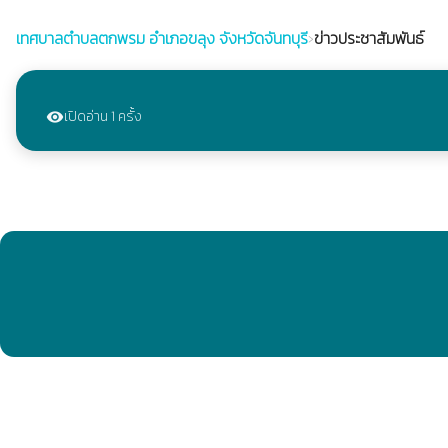
เทศบาลตำบลตกพรม
อำเภอขลุง จังหวัดจันทบุรี
›
ข่าวประชาสัมพันธ์
เปิดอ่าน 1 ครั้ง
visibility