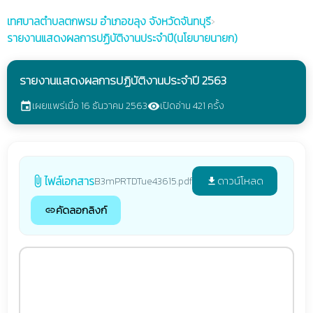
เทศบาลตำบลตกพรม
อำเภอขลุง จังหวัดจันทบุรี
›
รายงานแสดงผลการปฏิบัติงานประจำปี(นโยบายนายก)
รายงานแสดงผลการปฏิบัติงานประจำปี 2563
เผยแพร่เมื่อ 16 ธันวาคม 2563
เปิดอ่าน 421 ครั้ง
event
visibility
ไฟล์เอกสาร
ดาวน์โหลด
B3mPRTDTue43615.pdf
attach_file
file_download
คัดลอกลิงก์
link