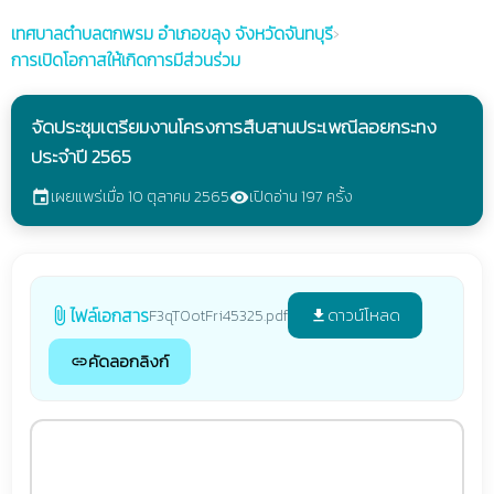
เทศบาลตำบลตกพรม
อำเภอขลุง จังหวัดจันทบุรี
›
การเปิดโอกาสให้เกิดการมีส่วนร่วม
จัดประชุมเตรียมงานโครงการสืบสานประเพณีลอยกระทง
ประจำปี 2565
เผยแพร่เมื่อ 10 ตุลาคม 2565
เปิดอ่าน 197 ครั้ง
event
visibility
ไฟล์เอกสาร
ดาวน์โหลด
F3qT0otFri45325.pdf
attach_file
file_download
คัดลอกลิงก์
link