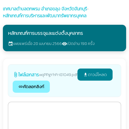
เทศบาลตำบลตกพรม
อำเภอขลุง จังหวัดจันทบุรี
›
หลักเกณฑ์การบริหารและพัฒนาทรัพยากรบุคคล
หลักเกณฑ์การบรรจุและแต่งตั้งบุคลากร
เผยแพร่เมื่อ 28 เมษายน 2566
เปิดอ่าน 198 ครั้ง
event
visibility
ไฟล์เอกสาร
ดาวน์โหลด
wqPPgYhFri81049.pdf
attach_file
file_download
คัดลอกลิงก์
link