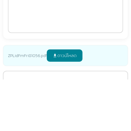
ดาวน์โหลด
ZPLidFmFri81056.pdf
file_download