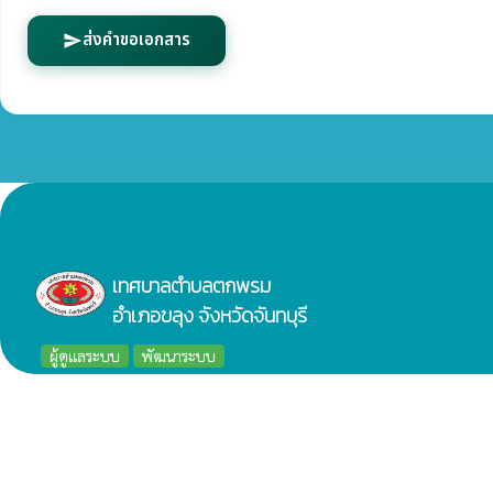
ส่งคำขอเอกสาร
send
เทศบาลตำบลตกพรม
อำเภอขลุง จังหวัดจันทบุรี
ผู้ดูแลระบบ
พัฒนาระบบ